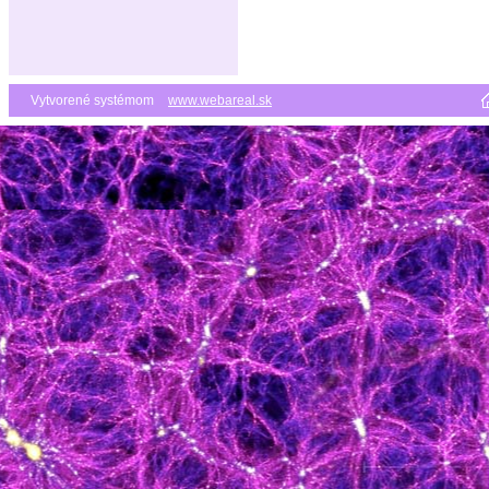
Vytvorené systémom
www.webareal.sk