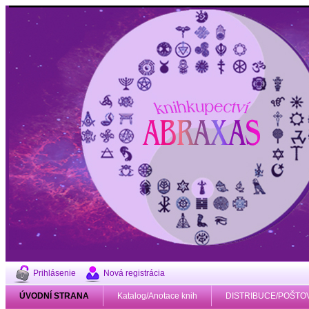
Prihlásenie
Nová registrácia
ÚVODNÍ STRANA
Katalog/Anotace knih
DISTRIBUCE/POŠTO