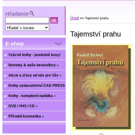
Hľadanie
»
»
Úvod
Tajemství prahu
Tajemství prahu
E-shop
Vzácné knihy - posledné kusy!
Novinky & naše bestsellery
»
Akcie a zľavy od nás pre Vás
»
Knihy vydavatelství CAD PRESS
»
Knihy - kompletní nabídka
»
DVD / VHS / CD
»
Přírodní kosmetika
»