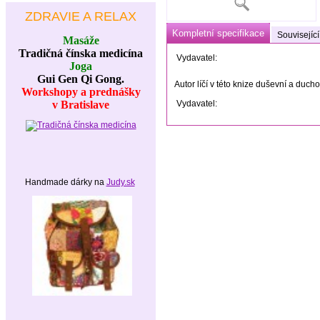
ZDRAVIE A RELAX
Kompletní specifikace
Související
Masáže
Tradičná čínska medicína
Vydavatel:
Joga
Gui Gen Qi Gong.
Autor líčí v této knize duševní a duc
Workshopy a prednášky
v Bratislave
Vydavatel:
Handmade dárky na
Judy.sk