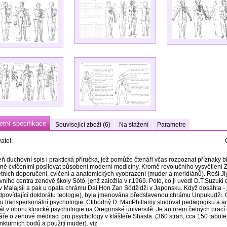
tní specifikace
Související zboží (6)
Na stažení
Parametre
atel:
ň duchovní spis i praktická příručka, jež pomůže čtenáři včas rozpoznat příznaky b
ně cvičeními posilovat působení moderní medicíny. Kromě revolučního vysvětlení
tních doporučení, cvičení a anatomických vyobrazení (muder a meridiánů). Róši Ji
ního centra zenové školy Sótó, jenž založila v r.1969. Poté, co ji uvedl D.T.Suzuki
v Malajsii a pak u opata chrámu Dai Hon Zan Sódžidži v Japonsku. Když dosáhla -
dpovídající doktorátu teologie), byla jmenována představenou chrámu Unpukudži. 
utu transpersonální psychologie. Ctihodný D. MacPhillamy studoval pedagogiku a ant
át v oboru klinické psychologie na Oregonské universitě. Je autorem četných prací
ře o zenové meditaci pro psychology v klášteře Shasta. (360 stran, cca 150 tabul
kturních bodů a použití muder). viz