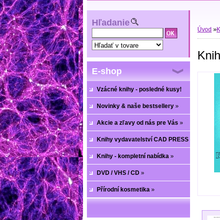
Hľadanie
»
Úvod
K
Knih
E-shop
Vzácné knihy - posledné kusy!
Novinky & naše bestsellery
»
Akcie a zľavy od nás pre Vás
»
Knihy vydavatelství CAD PRESS
»
Knihy - kompletní nabídka
»
DVD / VHS / CD
»
Přírodní kosmetika
»