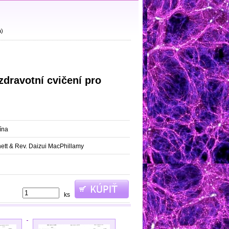
a)
zdravotní cvičení pro
ína
ett & Rev. Daizui MacPhillamy
ks