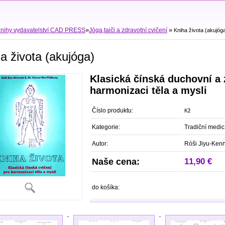
»
»
nihy vydavatelství CAD PRESS
Jóga,taiči a zdravotní cvičení
Kniha života (akujóg
a života (akujóga)
Klasická čínská duchovní a 
harmonizaci těla a mysli
Číslo produktu:
Kž
Kategorie:
Tradiční medic
Autor:
Róši Jiyu-Kenn
Naše cena:
11,90 €
do košíka: