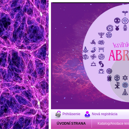
Prihlásenie
Nová registrácia
ÚVODNÍ STRANA
Katalog/Anotace kn