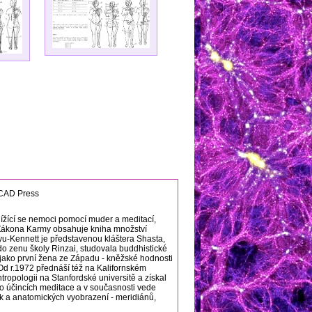
CAD Press
lížící se nemoci pomocí muder a meditací,
 Zákona Karmy obsahuje kniha množství
yu-Kennett je představenou kláštera Shasta,
 do zenu školy Rinzai, studovala buddhistické
 jako první žena ze Západu - kněžské hodnosti
Od r.1972 přednáší též na Kalifornském
ropologii na Stanfordské universitě a získal
 o účincích meditace a v současnosti vede
ek a anatomických vyobrazení - meridiánů,