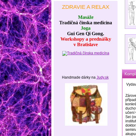
ZDRAVIE A RELAX
Masáže
Tradičná čínska medicína
Joga
Gui Gen Qi Gong.
Workshopy a prednášky
v Bratislave
Komple
Handmade dárky na
Judy.sk
Vydav
Zárove
případ
konkré
duchov
učení 
Sei (o
instit
doktor
seminá
akupun