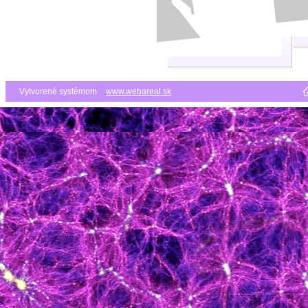
Vytvorené systémom
www.webareal.sk