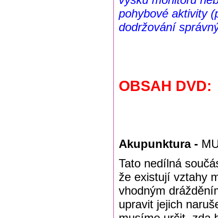
pohybové aktivity (
dodržování správn
OBSAH DVD:
Akupunktura -
MU
Tato nedílná součá
že existují vztahy 
vhodným drážděním
upravit jejich naru
musíme určit, zda 