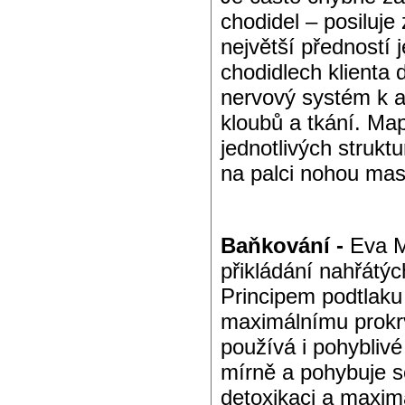
chodidel – posiluje
největší předností 
chodidlech klienta
nervový systém k ak
kloubů a tkání. Map
jednotlivých struktu
na palci nohou mas
Baňkování -
Eva M
přikládání nahřátý
Principem podtlaku
maximálnímu prokr
používá i pohybliv
mírně a pohybuje s
detoxikaci a maximá