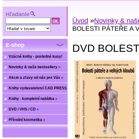
Hľadanie
»
Úvod
Novinky & naše
BOLESTI PÁTEŘE A 
E-shop
DVD BOLEST
Vzácné knihy - posledné kusy!
Novinky & naše bestsellery
»
Akcie a zľavy od nás pre Vás
»
Knihy vydavatelství CAD PRESS
»
Knihy - kompletní nabídka
»
DVD / VHS / CD
»
Přírodní kosmetika
»