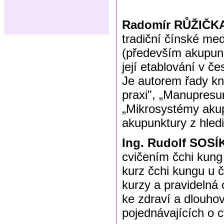
Radomír RŮŽIČKA
tradiční čínské medi
(především akupunk
její etablování v č
Je autorem řady kni
praxi", „Manupresu
„Mikrosystémy akup
akupunktury z hled
Ing. Rudolf SOS
cvičením čchi kung
kurz čchi kungu u 
kurzy a pravidelná 
ke zdraví a dlouhov
pojednávajících o cv