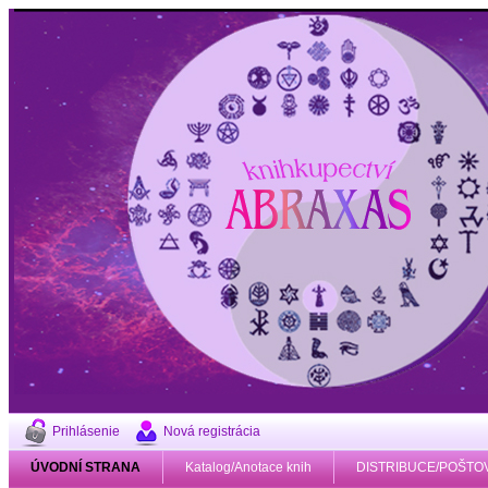
Prihlásenie
Nová registrácia
ÚVODNÍ STRANA
Katalog/Anotace knih
DISTRIBUCE/POŠTO