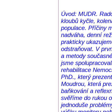
Úvod: MUDR. Radom
kloubů kyčle, kole
populace. Příčiny 
nadváha, denní rež
prakticky ukazujeme
odstraňovat. V prv
a metody současné 
jsme spolupracoval
rehabilitace Nemo
PhD., který prezen
Moudrou, která pre
baňkování a reflex
svěříme do rukou 
jednoduše problémy 
výšku monitoru neb