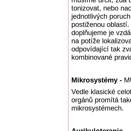
tonizovat, nebo nao
jednotlivých poruch
postiženou oblastí.
doplňujeme je vzdál
na potíže lokalizov
odpovídající tak zv
kombinované pravidl
Mikrosystémy -
MU
Vedle klasické celo
orgánů promítá tak
mikrosystémech.
Aurikuloterapie
–