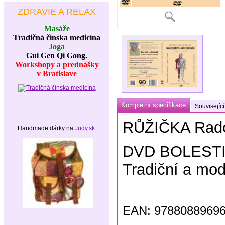
ZDRAVIE A RELAX
Masáže
Tradičná čínska medicína
Joga
Gui Gen Qi Gong.
Workshopy a prednášky
v Bratislave
Kompletní specifikace
Související
RŮŽIČKA Rado
Handmade dárky na
Judy.sk
DVD BOLESTI
Tradiční a mo
EAN: 978808896968