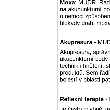
Moxa
: MUDR. Rado
na akupunkturní bo
o nemoci způsoben
blokády drah, moxa
Akupresura -
MUDR
Akupresura, správn
akupunkturní body t
technik i hnětení, 
produktů. Sem řadí
bolestí v oblasti pá
Reflexní terapie
- 
Je často chybně za