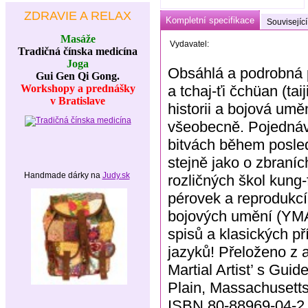
ZDRAVIE A RELAX
Kompletní specifikace
Související
Masáže
Vydavatel:
Tradičná čínska medicína
Joga
Obsáhlá a podrobná pří
Gui Gen Qi Gong.
Workshopy a prednášky
a tchaj-ťi čchüan (ta
v Bratislave
historii a bojová umě
všeobecně. Pojednáv
bitvách během posled
stejně jako o zbraníc
Handmade dárky na
Judy.sk
rozličných škol kung
pérovek a reprodukcí
bojových umění (YMA
spisů a klasických p
jazyků! Přeloženo z 
Martial Artist’ s Gui
Plain, Massachusetts
ISBN 80-88969-04-2 I