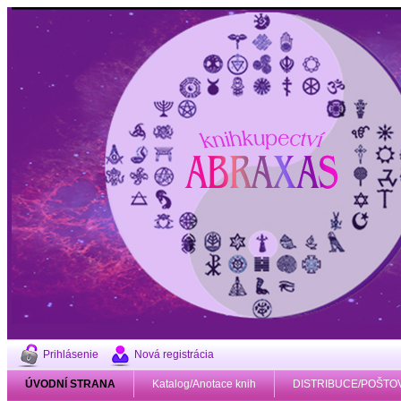
Prihlásenie
Nová registrácia
ÚVODNÍ STRANA
Katalog/Anotace knih
DISTRIBUCE/POŠTO