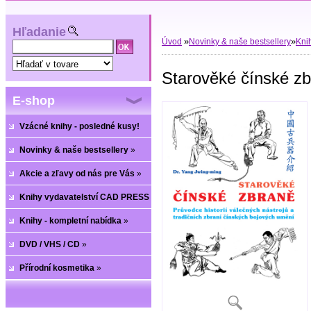
Hľadanie
»
»
Úvod
Novinky & naše bestsellery
Kni
Starověké čínské z
E-shop
Vzácné knihy - posledné kusy!
Novinky & naše bestsellery
»
Akcie a zľavy od nás pre Vás
»
Knihy vydavatelství CAD PRESS
»
Knihy - kompletní nabídka
»
DVD / VHS / CD
»
Přírodní kosmetika
»