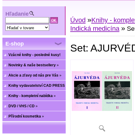
Hľadanie
»
Úvod
Knihy - komple
»
Indická medicína
Se
E-shop
Set: AJURVÉDA
Vzácné knihy - posledné kusy!
Novinky & naše bestsellery
»
Akcie a zľavy od nás pre Vás
»
Knihy vydavatelství CAD PRESS
»
Knihy - kompletní nabídka
»
DVD / VHS / CD
»
Přírodní kosmetika
»