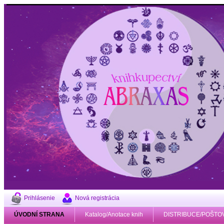
Prihlásenie
Nová registrácia
ÚVODNÍ STRANA
Katalog/Anotace knih
DISTRIBUCE/POŠTO