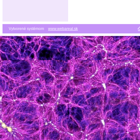
Vytvorené systémom
www.webareal.sk