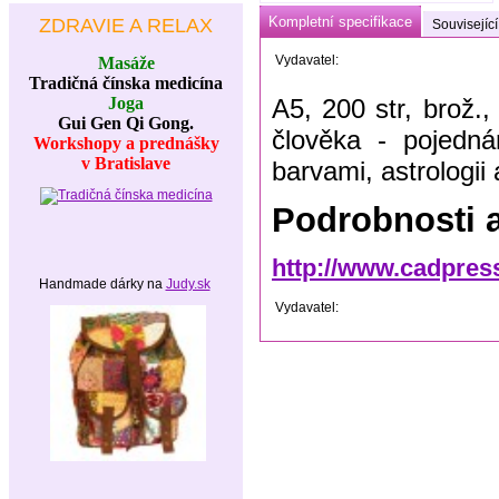
Kompletní specifikace
ZDRAVIE A RELAX
Související
Vydavatel:
Masáže
Tradičná čínska medicína
Joga
A5, 200 str, brož.
Gui Gen Qi Gong.
člověka - pojedná
Workshopy a prednášky
v Bratislave
barvami, astrologii 
Podrobnosti 
http://www.cadpres
Handmade dárky na
Judy.sk
Vydavatel: